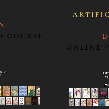
ARTIFI
GN
O COURSE
D
ONLINE 