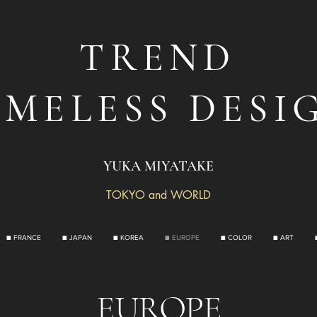
TREND
IMELESS DESI
YUKA MIYATAKE
TOKYO and WORLD
■ FRANCE
■ JAPAN
■ KOREA
■ EUROPE
■ COLOR
■ ART
EUROPE