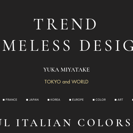
TREND
IMELESS DESI
YUKA MIYATAKE
TOKYO and WORLD
■ FRANCE
■ JAPAN
■ KOREA
■ EUROPE
■ COLOR
■ ART
UL ITALIAN COLORS