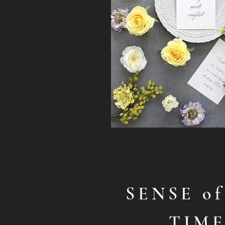
SENSE o
TIME