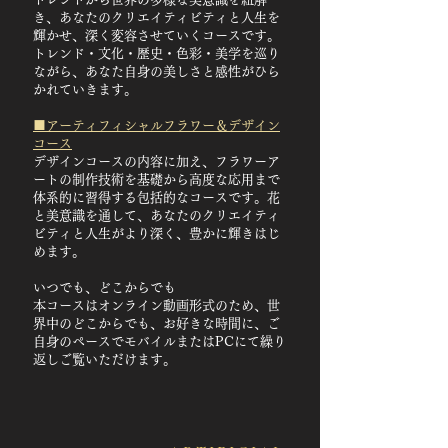
き、あなたのクリエイティビティと人生を
輝かせ、深く変容させていくコースです。
トレンド・文化・歴史・色彩・美学を巡り
ながら、あなた自身の美しさと感性がひら
かれていきます。
■アーティフィシャルフラワー＆デザイン
コース
デザインコースの内容に加え、フラワーア
ートの制作技術を基礎から高度な応用まで
体系的に習得する包括的なコースです。花
と美意識を通して、あなたのクリエイティ
ビティと人生がより深く、豊かに輝きはじ
めます。
いつでも、どこからでも
本コースはオンライン動画形式のため、世
界中のどこからでも、お好きな時間に、ご
自身のペースでモバイルまたはPCにて繰り
返しご覧いただけます。