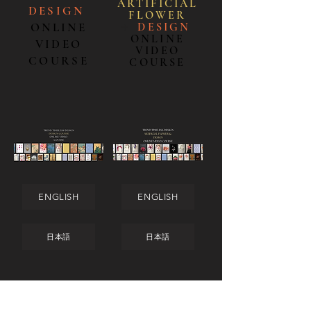
ARTIFICIAL
DESIGN
FLOWE
R
ONLINE
＋
DESIGN
ONLINE
VIDEO
VIDEO
COURSE
COURSE
ENGLISH
ENGLISH
日本語
日本語