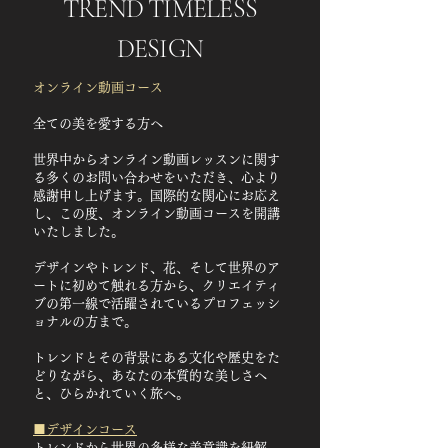
TREND TIMELESS
DESIGN
​オンライン動画コース
全ての美を愛する方へ
世界中からオンライン動画レッスンに関す
る多くのお問い合わせをいただき、心より
感謝申し上げます。国際的な関心にお応え
し、この度、オンライン動画コースを開講
いたしました。
デザインやトレンド、花、そして世界のア
ートに初めて触れる方から、クリエイティ
ブの第一線で活躍されているプロフェッシ
ョナルの方まで。
トレンドとその背景にある文化や歴史をた
どりながら、あなたの本質的な美しさへ
と、ひらかれていく旅へ。
■デザインコース
トレンドから世界の多様な美意識を紐解