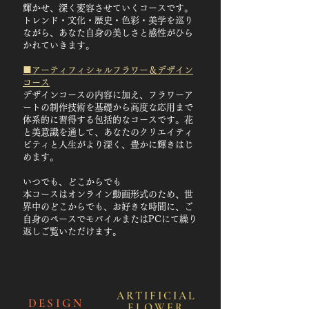
輝かせ、深く変容させていくコースです。
トレンド・文化・歴史・色彩・美学を巡り
ながら、あなた自身の美しさと感性がひら
かれていきます。
■アーティフィシャルフラワー＆デザイン
コース
デザインコースの内容に加え、フラワーア
ートの制作技術を基礎から高度な応用まで
体系的に習得する包括的なコースです。花
と美意識を通して、あなたのクリエイティ
ビティと人生がより深く、豊かに輝きはじ
めます。
いつでも、どこからでも
本コースはオンライン動画形式のため、世
界中のどこからでも、お好きな時間に、ご
自身のペースでモバイルまたはPCにて繰り
返しご覧いただけます。
ARTIFICIAL
DESIGN
FLOWE
R