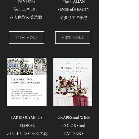
PAINTING
The ITALIAN
for FLOWERS
SENSE of BEAUTY
花と色彩の美意識
イタリアの美学
VIEW MORE
VIEW MORE
PARIS OLYMPICS
GRAPES and WINE
FLORAL
COLORS and
パリオリンピック​の花
PATTERNS