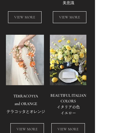
​美意識
VIEW MORE
VIEW MORE
​BEAUTIFUL ITALIAN
TERRACOTTA
COLORS
and ORANGE
イタリアの色
テラコッタとオレンジ
​イエロー
VIEW MORE
VIEW MORE