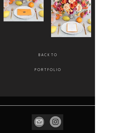
B A C K T O
P O R T F O L I O