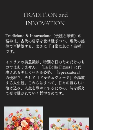
TRADITION and
INNOVATION
Tradizione & Innovazione（伝統と革新）の
精神は、古代の哲学を受け継ぎつつ、現代の感
性で再構築する、まさに「日常に息づく芸術」
です。
イタリアの美意識は、特別な日のためだけのも
のではありません。「La Bella Figura」に代
表される美しく生きる姿勢、「Sprezzatura」
の優雅さ、そして「ドルチェヴィータ」を謳歌
する人生観。これらはすべて、日々の暮らしに
溶け込み、人生を豊かにするための、時を超え
て受け継がれていく哲学なのです。