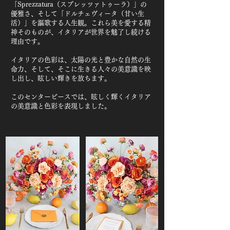
「Sprezzatura（スプレッツァトゥーラ）」の
優雅さ、そして「ドルチェヴィータ（甘い生
活）」を謳歌する人生観。これら美を愛する精
神そのものが、イタリアが世界を魅了し続ける
理由です。
イタリアの色彩は、太陽の光と豊かな自然の生
命力、そして、そこに生きる人々の美意識を映
し出し、眩しい輝きを放ちます。
​このセンターピースでは、眩しく輝くイタリア
の美意識と色彩を表現しました。