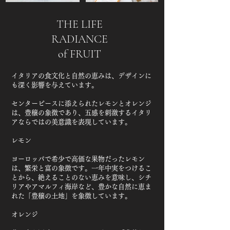
THE LIFE
RADIANCE
of FRUIT
イタリアの食文化と自然の恵みは、デザインに
も深く影響を与えています。
センターピースに添えられたレモンとオレンジ
は、豊穣の象徴であり、五感を刺激するイタリ
アならではの美意識を表現しています。
レモン
ヨーロッパで希少で高価な果物だったレモン
は、繁栄と富の象徴です。一年中実をつけるこ
とから、絶えることのない恵みを意味し、シチ
リアやアマルフィ海岸など、豊かな自然に恵ま
れた「豊穣の土地」を象徴しています。​
オレンジ