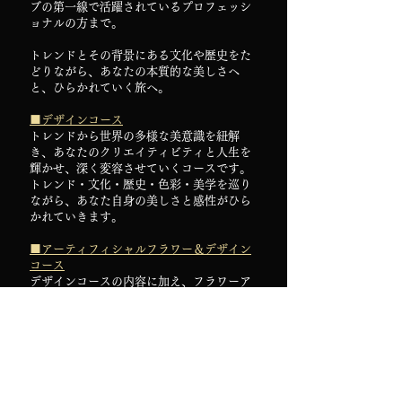
ブの第一線で活躍されているプロフェッシ
ョナルの方まで。
トレンドとその背景にある文化や歴史をた
どりながら、あなたの本質的な美しさへ
と、ひらかれていく旅へ。
■デザインコース
トレンドから世界の多様な美意識を紐解
き、あなたのクリエイティビティと人生を
輝かせ、深く変容させていくコースです。
トレンド・文化・歴史・色彩・美学を巡り
ながら、あなた自身の美しさと感性がひら
かれていきます。
■アーティフィシャルフラワー＆デザイン
コース
デザインコースの内容に加え、フラワーア
ートの制作技術を基礎から高度な応用まで
体系的に習得する包括的なコースです。花
と美意識を通して、あなたのクリエイティ
ビティと人生がより深く、豊かに輝きはじ
めます。
いつでも、どこからでも