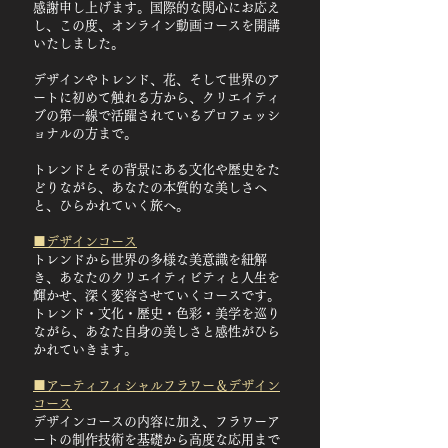
感謝申し上げます。国際的な関心にお応え
し、この度、オンライン動画コースを開講
いたしました。
デザインやトレンド、花、そして世界のア
ートに初めて触れる方から、クリエイティ
ブの第一線で活躍されているプロフェッシ
ョナルの方まで。
トレンドとその背景にある文化や歴史をた
どりながら、あなたの本質的な美しさへ
と、ひらかれていく旅へ。
■デザインコース
トレンドから世界の多様な美意識を紐解
き、あなたのクリエイティビティと人生を
輝かせ、深く変容させていくコースです。
トレンド・文化・歴史・色彩・美学を巡り
ながら、あなた自身の美しさと感性がひら
かれていきます。
■アーティフィシャルフラワー＆デザイン
コース
デザインコースの内容に加え、フラワーア
ートの制作技術を基礎から高度な応用まで