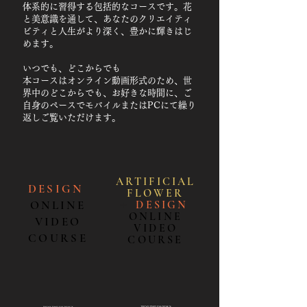
体系的に習得する包括的なコースです。花
と美意識を通して、あなたのクリエイティ
ビティと人生がより深く、豊かに輝きはじ
めます。
いつでも、どこからでも
本コースはオンライン動画形式のため、世
界中のどこからでも、お好きな時間に、ご
自身のペースでモバイルまたはPCにて繰り
返しご覧いただけます。
ARTIFICIAL
DESIGN
FLOWE
R
ONLINE
＋
DESIGN
ONLINE
VIDEO
VIDEO
COURSE
COURSE