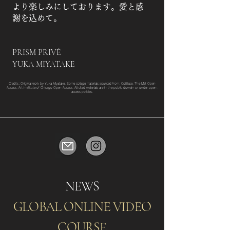
より楽しみにしております。愛と感
謝を込めて。
PRISM PRIVÉ
YUKA MIYATAKE
Credits: Original work by Yuka Miyatake. Some collage materials sourced from: ColBase, The Met Open
Access, Art Institute of Chicago Open Access. All cited materials are in the public domain or under open-
access policies.
NEWS
GLOBAL ONLINE VIDEO
COURSE