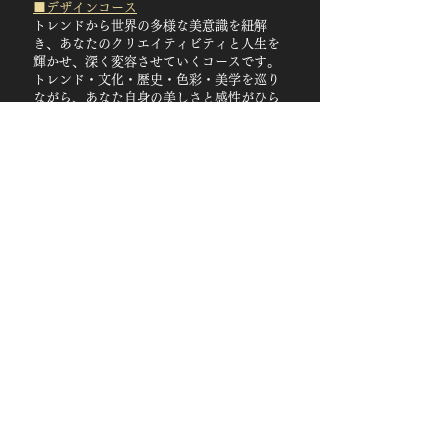
■デザインコース
トレンドから世界の多様な美意識を紐解
き、あなたのクリエイティビティと人生を
輝かせ、深く変容させていくコースです。
トレンド・文化・歴史・色彩・美学を巡り
ながら、あなた自身の美しさと感性がひら
かれていきます。
■アーティフィシャルフラワー＆デザイン
コース
デザインコースの内容に加え、フラワーア
ートの制作技術を基礎から高度な応用まで
体系的に習得する包括的なコースです。花
と美意識を通して、あなたのクリエイティ
ビティと人生がより深く、豊かに輝きはじ
めます。
いつでも、どこからでも
本コースはオンライン動画形式のため、世
界中のどこからでも、お好きな時間に、ご
自身のペースでモバイルまたはPCにて繰り
返しご覧いただけます。