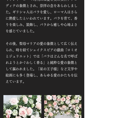
ディテの象徴とされ、崇拝の念をあらわしまし
た。ギリシャ人はバラを愛し、ローマ人はさら
に熱愛したといわれています。バラを育て、香
りを楽しみ、装飾し、バラから癒しや心地よさ
を感じていました。
その後、聖母マリアの愛の象徴として広く伝え
られ、時を経てシェイクスピアの戯曲「ロミオ
とジュリエット」では「バラはどんな名で呼ば
れようとかぐわしく香る」と純粋な愛の象徴と
して謳われました。「星の王子様」など文学や
絵画にも多く登場し、あらゆる愛のかたちを伝
えています。