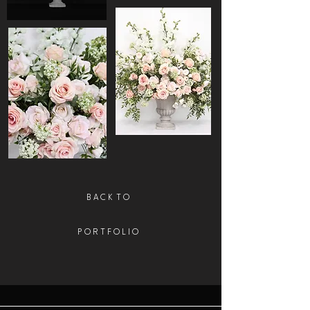
B A C K T O
P O R T F O L I O