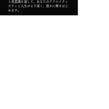
と美意識を通して、あなたのクリエイティ
ビティと人生がより深く、豊かに輝きはじ
めます。
いつでも、どこからでも
本コースはオンライン動画形式のため、世
界中のどこからでも、お好きな時間に、ご
自身のペースでモバイルまたはPCにて繰り
返しご覧いただけます。
ARTIFICIAL
DESIGN
FLOWE
R
ONLINE
＋
DESIGN
ONLINE
VIDEO
VIDEO
COURSE
COURSE