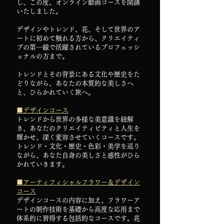
し、この度、オンライン動画コースを開講
いたしました。
デザインやトレンド、花、そして世界のア
ートに初めて触れる方から、クリエイティ
ブの第一線で活躍されているプロフェッシ
ョナルの方まで。
トレンドとその背景にある文化や歴史をた
どりながら、あなたの本質的な美しさへ
と、ひらかれていく旅へ。
■デザインコース
トレンドから世界の多様な美意識を紐解
き、あなたのクリエイティビティと人生を
輝かせ、深く変容させていくコースです。
トレンド・文化・歴史・色彩・美学を巡り
ながら、あなた自身の美しさと感性がひら
かれていきます。
■アーティフィシャルフラワー＆デザイン
コース
デザインコースの内容に加え、フラワーア
ートの制作技術を基礎から高度な応用まで
体系的に習得する包括的なコースです。花