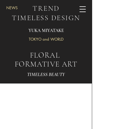
TREND
​NEWS
TIMELESS DESIGN
YUKA MIYATAKE
TOKYO and WORLD
FLORAL
​FORMATIVE ART
TIMELESS BEAUTY