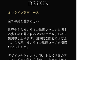
DESIGN
​オンライン動画コース
全ての美を愛する方へ
世界中からオンライン動画レッスンに関す
る多くのお問い合わせをいただき、心より
感謝申し上げます。国際的な関心にお応え
し、この度、オンライン動画コースを開講
いたしました。
デザインやトレンド、花、そして世界のア
ートに初めて触れる方から、クリエイティ
ブの第一線で活躍されているプロフェッシ
ョナルの方まで。
トレンドとその背景にある文化や歴史をた
どりながら、あなたの本質的な美しさへ
と、ひらかれていく旅へ。
■デザインコース
トレンドから世界の多様な美意識を紐解
き、あなたのクリエイティビティと人生を