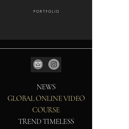
P O R T F O L I O
NEWS
GLOBAL ONLINE VIDEO
COURSE
TREND TIMELESS