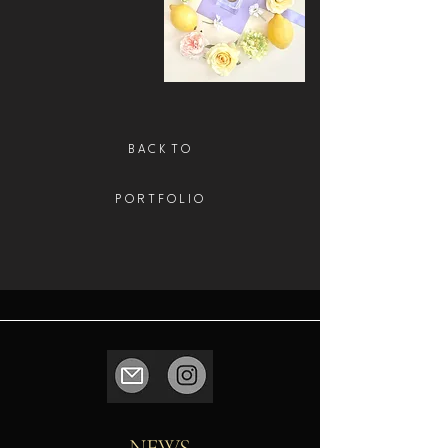
B A C K T O
P O R T F O L I O