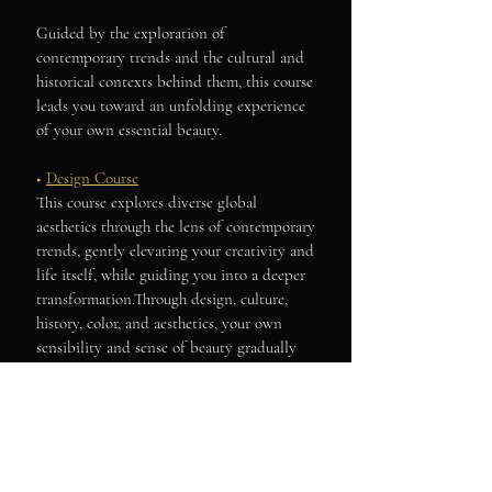
Guided by the exploration of
contemporary trends and the cultural and
historical contexts behind them, this course
leads you toward an unfolding experience
of your own essential beauty.
■
Design Course
This course explores diverse global
aesthetics through the lens of contemporary
trends, gently elevating your creativity and
life itself, while guiding you into a deeper
transformation.Through design, culture,
history, color, and aesthetics, your own
sensibility and sense of beauty gradually
unfold.
■
Artificial Flower & Design Course
In addition to the full Design Course
curriculum, this comprehensive program