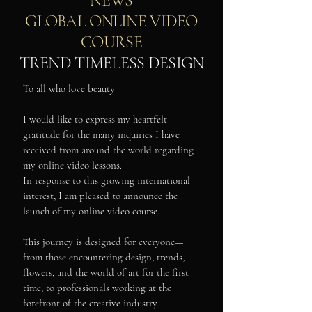
NEWS
GLOBAL ONLINE VIDEO
COURSE
TREND TIMELESS DESIGN
To all who love beauty
I would like to express my heartfelt
gratitude for the many inquiries I have
received from around the world regarding
my online video lessons.
In response to this growing international
interest, I am pleased to announce the
launch of my online video course.
This journey is designed for everyone—
from those encountering design, trends,
flowers, and the world of art for the first
time, to professionals working at the
forefront of the creative industry.