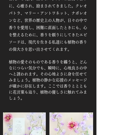
に、心癒され、励まされてきました。クレオ
パトラ、マリー・アントワネット、ナポレオ
ンなど、世界の歴史上の人物が、日々の中で
香りを愛用し、困難に直面したときにも、心
を整えるために、香りを頼りにしてきたエピ
ソードは、現代を生きる私達にも植物の香り
の偉大さを思い出させてくれます。
植物の愛そのものである香りを纏うと、どん
なにつらい気分でも、瞬時に、心地良さの中
へと誘われます。その心地よさに身を任せて
みましょう。植物の静かな応援のメッセージ
が確かに存在します。ここでは香りとととも
に花言葉も辿り、植物の優しさに触れてみま
しょう。